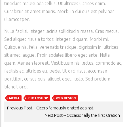
tincidunt malesuada tellus. Ut ultrices ultrices enim.
Curabitur sit amet mauris. Morbi in dui quis est pulvinar
ullamcorper.
Nulla facilisi. Integer lacinia sollicitudin massa. Cras metus.
Sed aliquet risus a tortor. Integer id quam. Morbi mi.
Quisque nisl felis, venenatis tristique, dignissim in, ultrices
sit amet, augue. Proin sodales libero eget ante. Nulla
quam. Aenean laoreet. Vestibulum nisi lectus, commodo ac,
facilisis ac, ultricies eu, pede. Ut orci risus, accumsan
porttitor, cursus quis, aliquet eget, justo. Sed pretium
blandit orci.
MEDIA
PHOTOSHOP
WEB DESIGN
POST
Previous Post -- Cicero famously orated against
NAVIGATION
Next Post -- Occasionally the first Oration