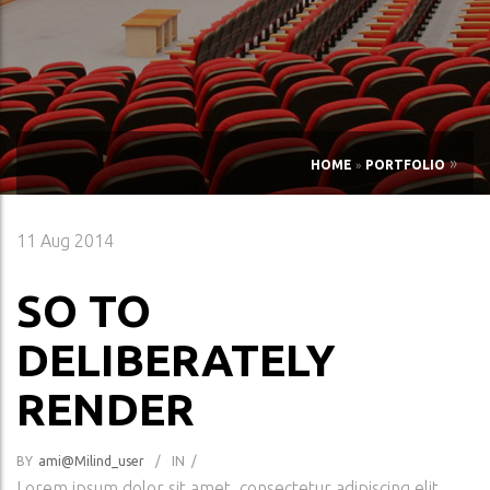
»
HOME
»
PORTFOLIO
11
Aug 2014
SO TO
DELIBERATELY
RENDER
BY
Ami@milind_user
/
IN
/
Lorem ipsum dolor sit amet, consectetur adipiscing elit.